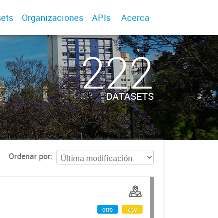
ets
Organizaciones
APIs
Acerca
222
DATASETS
Ordenar por
otro
csv