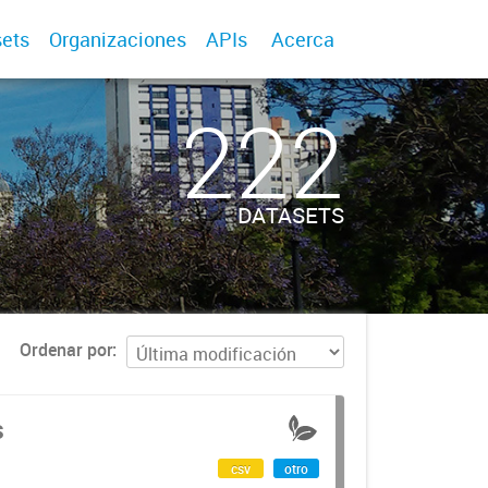
ets
Organizaciones
APIs
Acerca
222
DATASETS
Ordenar por
s
csv
otro