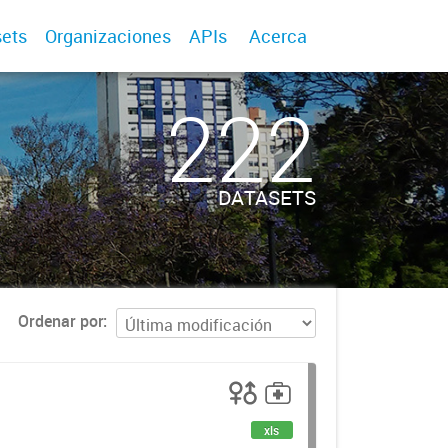
ets
Organizaciones
APIs
Acerca
222
DATASETS
Ordenar por
xls