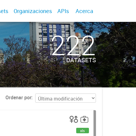
ets
Organizaciones
APIs
Acerca
222
DATASETS
Ordenar por
xls