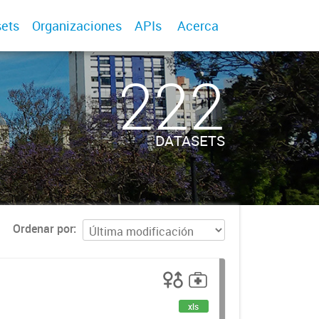
ets
Organizaciones
APIs
Acerca
222
DATASETS
Ordenar por
xls