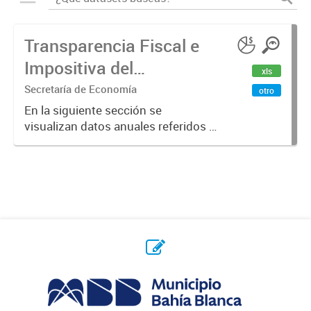
Transparencia Fiscal e
Impositiva del
xls
Municipio. Año 2023
Secretaría de Economía
otro
En la siguiente sección se
visualizan datos anuales referidos a
la transparencia fiscal e impositiva
del Municipio en el año 2023.