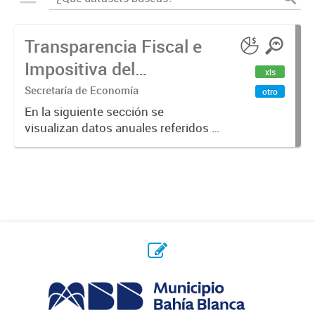
Transparencia Fiscal e
Impositiva del
xls
Municipio. Año 2023
Secretaría de Economía
otro
En la siguiente sección se
visualizan datos anuales referidos a
la transparencia fiscal e impositiva
del Municipio en el año 2023.