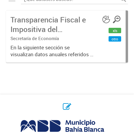
Transparencia Fiscal e
Impositiva del
xls
Municipio. Año 2023
Secretaría de Economía
otro
En la siguiente sección se
visualizan datos anuales referidos a
la transparencia fiscal e impositiva
del Municipio en el año 2023.