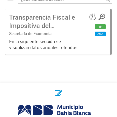
Transparencia Fiscal e
Impositiva del
xls
Municipio. Año 2023
Secretaría de Economía
otro
En la siguiente sección se
visualizan datos anuales referidos a
la transparencia fiscal e impositiva
del Municipio en el año 2023.