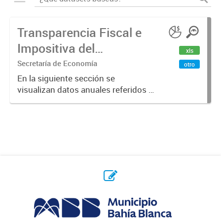
Transparencia Fiscal e
Impositiva del
xls
Municipio. Año 2023
Secretaría de Economía
otro
En la siguiente sección se
visualizan datos anuales referidos a
la transparencia fiscal e impositiva
del Municipio en el año 2023.