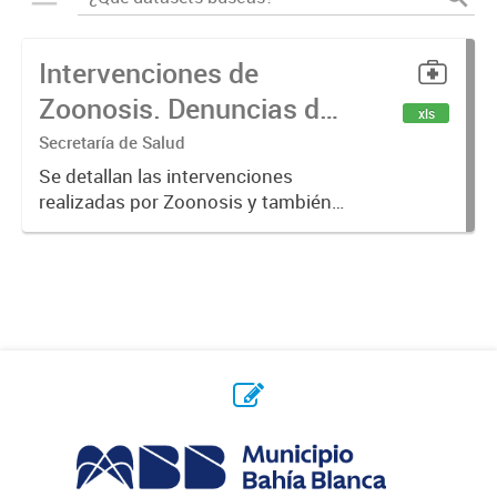
Intervenciones de
Zoonosis. Denuncias de
xls
Mordeduras de Caninos
Secretaría de Salud
y Felinos
Se detallan las intervenciones
realizadas por Zoonosis y también
denuncias realizadas de
mordeduras de caninos y felinos.