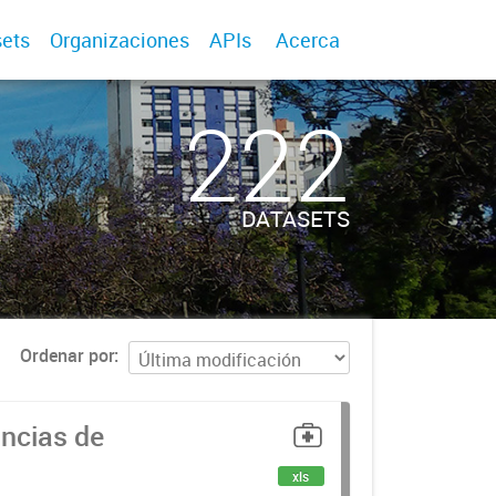
ets
Organizaciones
APIs
Acerca
222
DATASETS
Ordenar por
uncias de
xls