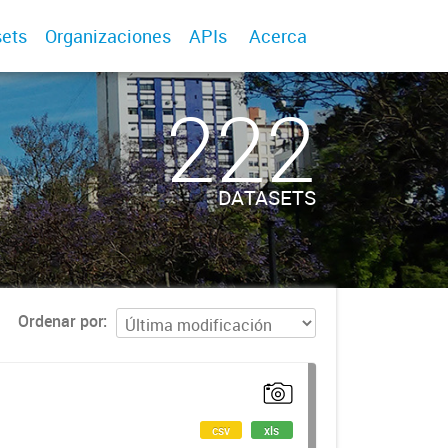
ets
Organizaciones
APIs
Acerca
222
DATASETS
Ordenar por
csv
xls