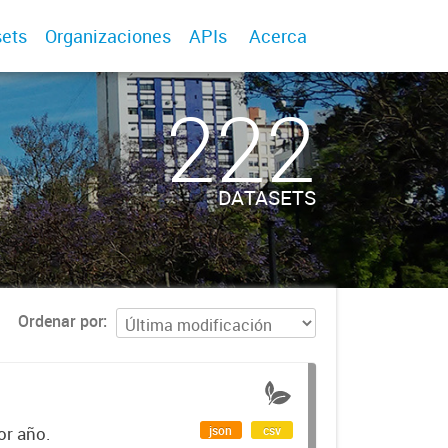
ets
Organizaciones
APIs
Acerca
222
DATASETS
Ordenar por
json
csv
or año.