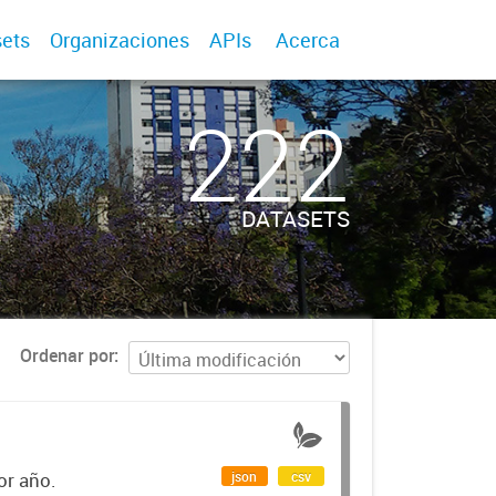
ets
Organizaciones
APIs
Acerca
222
DATASETS
Ordenar por
json
csv
or año.