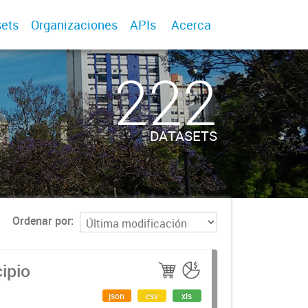
ets
Organizaciones
APIs
Acerca
222
DATASETS
Ordenar por
ipio
json
csv
xls