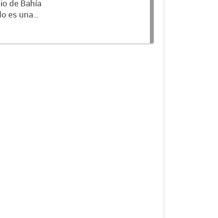
io de Bahía
 emitido un