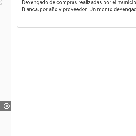
Devengado de compras realizadas por el municip
Blanca, por año y proveedor. Un monto devengado es una
cantidad de dinero que se compromete, luego de
contrato / orden de...