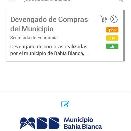
Devengado de Compras
del Municipio
json
Secretaría de Economía
csv
Devengado de compras realizadas
xls
por el municipio de Bahía Blanca,
por año y proveedor. Un monto
devengado es una cantidad de
dinero que se compromete, luego
de emitido un contrato / orden de...