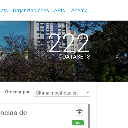
ets
Organizaciones
APIs
Acerca
222
DATASETS
Ordenar por
uncias de
xls