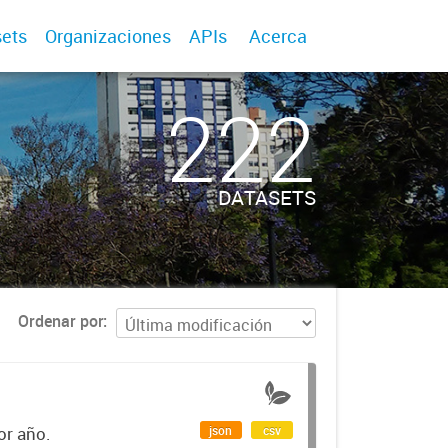
ets
Organizaciones
APIs
Acerca
222
DATASETS
Ordenar por
json
csv
or año.