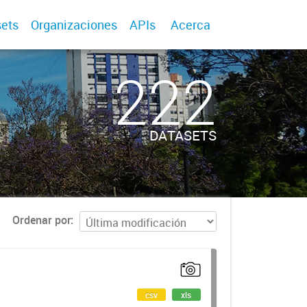
ets
Organizaciones
APIs
Acerca
222
DATASETS
Ordenar por
csv
xls