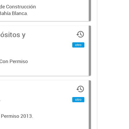
 de Construcción
Bahía Blanca.
ósitos y
otro
 Con Permiso
.
otro
n Permiso 2013.