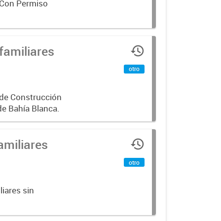
 Con Permiso
familiares
otro
 de Construcción
de Bahía Blanca.
amiliares
otro
iares sin