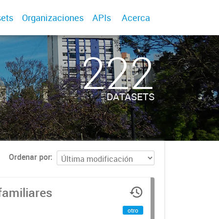
ets
Organizaciones
APIs
Acerca
222
DATASETS
Ordenar por
familiares
otro