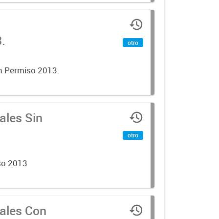
.
otro
on Permiso 2013.
ales Sin
otro
so 2013
cales Con