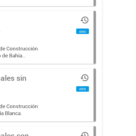
4
otro
 de Construcción
o de Bahía
ales sin
otro
 de Construcción
ía Blanca.
cales con