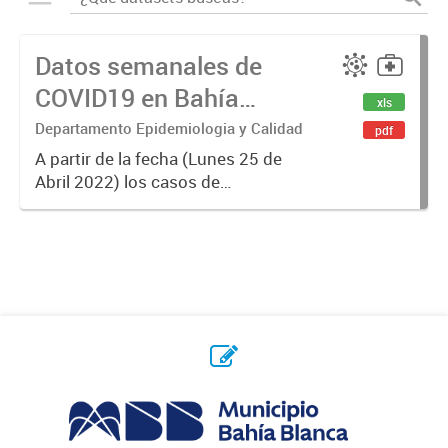
Datos semanales de
COVID19 en Bahía
xls
Blanca
Departamento Epidemiologia y Calidad
pdf
A partir de la fecha (Lunes 25 de
Abril 2022) los casos de
Coronavirus se informarán
semanalmente.