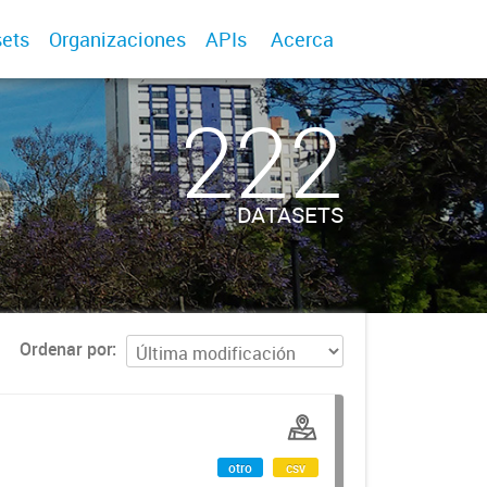
ets
Organizaciones
APIs
Acerca
222
DATASETS
Ordenar por
otro
csv