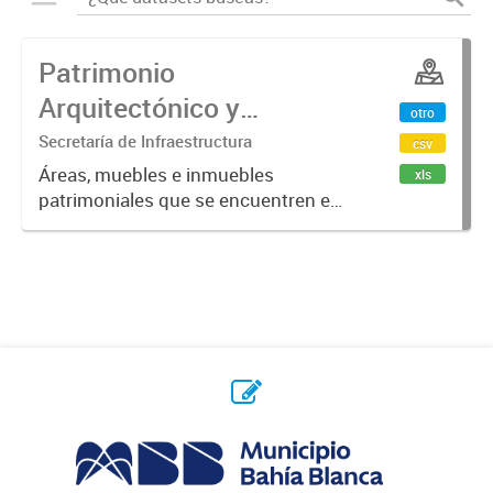
Patrimonio
Arquitectónico y
otro
Urbanístico del Partido
Secretaría de Infraestructura
csv
de Bahía Blanca
Áreas, muebles e inmuebles
xls
patrimoniales que se encuentren en
el Registro Municipal para la
Preservación del Patrimonio
Arquitectónico y Urbano del Partido
de Bahía Blanca (Ordenanza Nº
7959),...