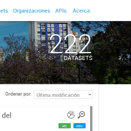
ets
Organizaciones
APIs
Acerca
222
DATASETS
Ordenar por
 del
xls
otro