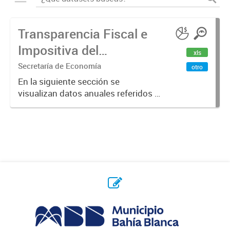
Transparencia Fiscal e
Impositiva del
xls
Municipio. Año 2023
Secretaría de Economía
otro
En la siguiente sección se
visualizan datos anuales referidos a
la transparencia fiscal e impositiva
del Municipio en el año 2023.