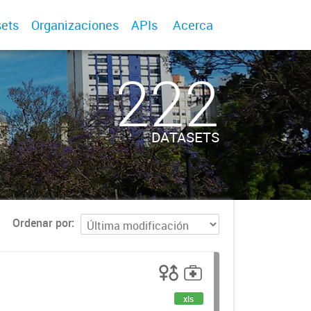
ets
Organizaciones
APIs
Acerca
222
DATASETS
Ordenar por
xls