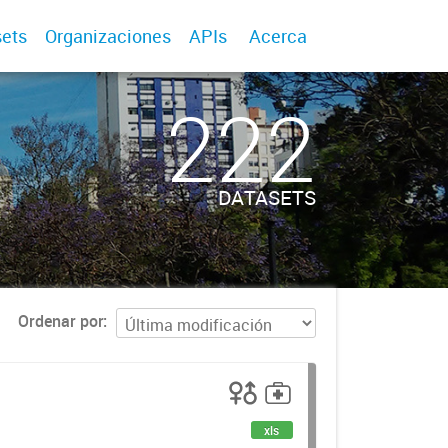
ets
Organizaciones
APIs
Acerca
222
DATASETS
Ordenar por
xls