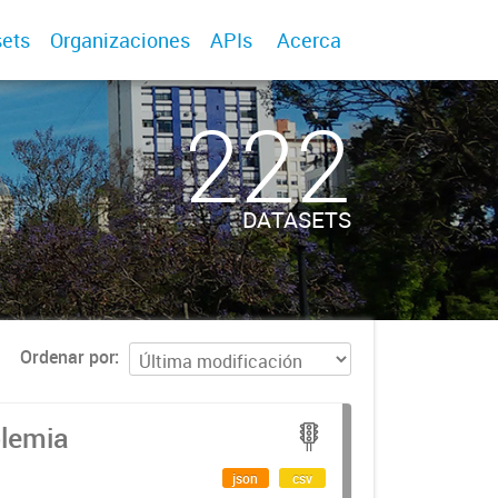
ets
Organizaciones
APIs
Acerca
222
DATASETS
Ordenar por
olemia
json
csv