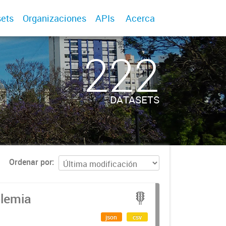
ets
Organizaciones
APIs
Acerca
222
DATASETS
Ordenar por
olemia
json
csv