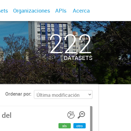
ets
Organizaciones
APIs
Acerca
222
DATASETS
Ordenar por
 del
xls
otro