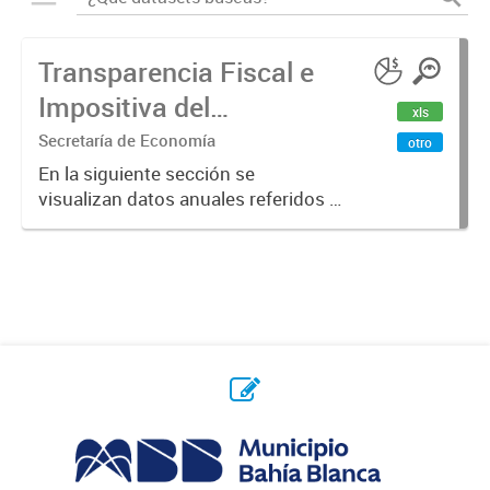
Transparencia Fiscal e
Impositiva del
xls
Municipio. Año 2023
Secretaría de Economía
otro
En la siguiente sección se
visualizan datos anuales referidos a
la transparencia fiscal e impositiva
del Municipio en el año 2023.