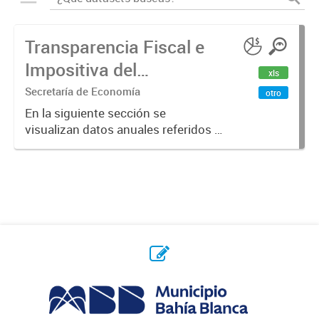
Transparencia Fiscal e
Impositiva del
xls
Municipio. Año 2023
Secretaría de Economía
otro
En la siguiente sección se
visualizan datos anuales referidos a
la transparencia fiscal e impositiva
del Municipio en el año 2023.