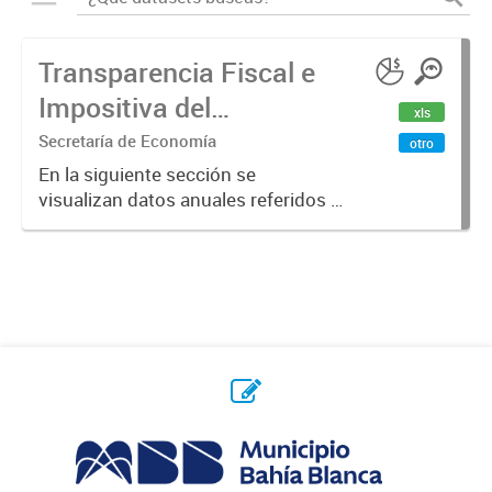
Transparencia Fiscal e
Impositiva del
xls
Municipio. Año 2023
Secretaría de Economía
otro
En la siguiente sección se
visualizan datos anuales referidos a
la transparencia fiscal e impositiva
del Municipio en el año 2023.