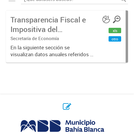
Transparencia Fiscal e
Impositiva del
xls
Municipio. Año 2023
Secretaría de Economía
otro
En la siguiente sección se
visualizan datos anuales referidos a
la transparencia fiscal e impositiva
del Municipio en el año 2023.