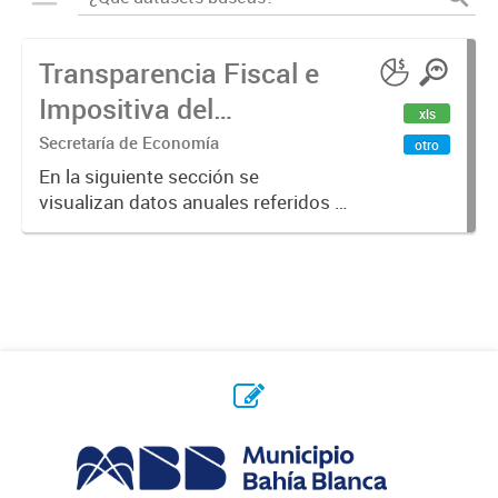
Transparencia Fiscal e
Impositiva del
xls
Municipio. Año 2023
Secretaría de Economía
otro
En la siguiente sección se
visualizan datos anuales referidos a
la transparencia fiscal e impositiva
del Municipio en el año 2023.