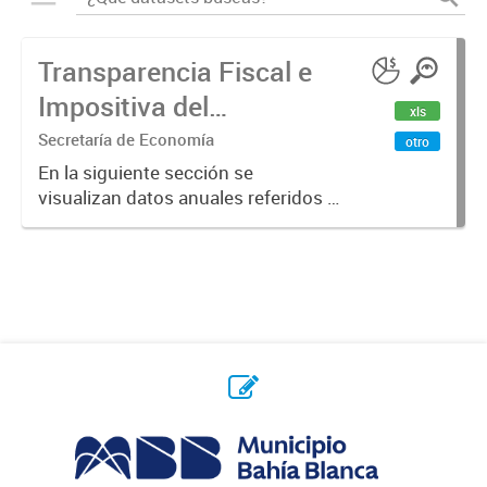
Transparencia Fiscal e
Impositiva del
xls
Municipio. Año 2023
Secretaría de Economía
otro
En la siguiente sección se
visualizan datos anuales referidos a
la transparencia fiscal e impositiva
del Municipio en el año 2023.