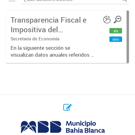
Transparencia Fiscal e
Impositiva del
xls
Municipio. Año 2023
Secretaría de Economía
otro
En la siguiente sección se
visualizan datos anuales referidos a
la transparencia fiscal e impositiva
del Municipio en el año 2023.