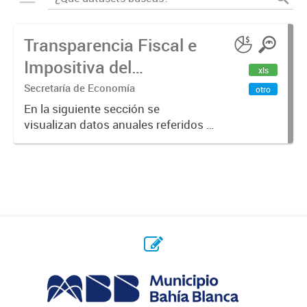
Transparencia Fiscal e
Impositiva del
xls
Municipio. Año 2023
Secretaría de Economía
otro
En la siguiente sección se
visualizan datos anuales referidos a
la transparencia fiscal e impositiva
del Municipio en el año 2023.