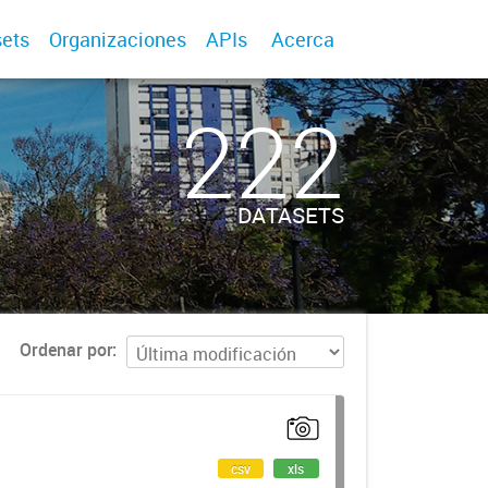
ets
Organizaciones
APIs
Acerca
222
DATASETS
Ordenar por
csv
xls