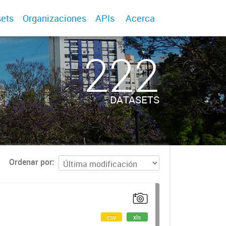
ets
Organizaciones
APIs
Acerca
222
DATASETS
Ordenar por
csv
xls