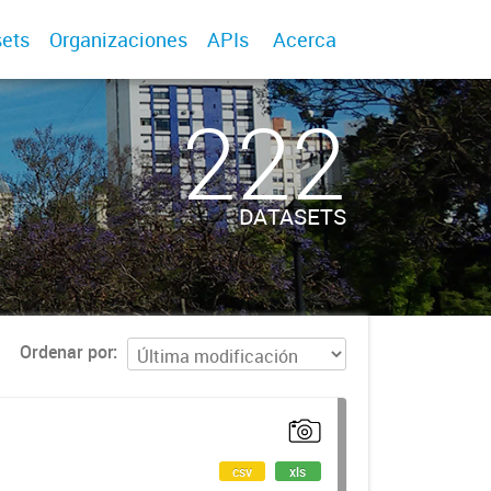
ets
Organizaciones
APIs
Acerca
222
DATASETS
Ordenar por
csv
xls