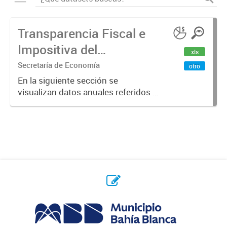
Transparencia Fiscal e
Impositiva del
xls
Municipio. Año 2023
Secretaría de Economía
otro
En la siguiente sección se
visualizan datos anuales referidos a
la transparencia fiscal e impositiva
del Municipio en el año 2023.