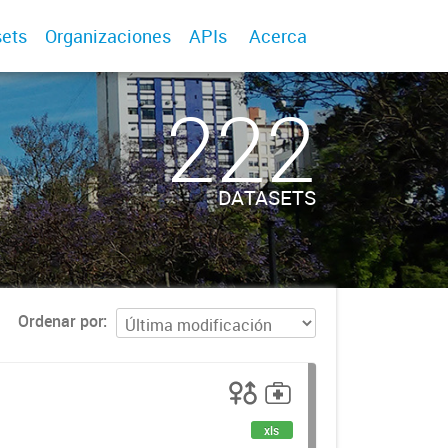
ets
Organizaciones
APIs
Acerca
222
DATASETS
Ordenar por
xls