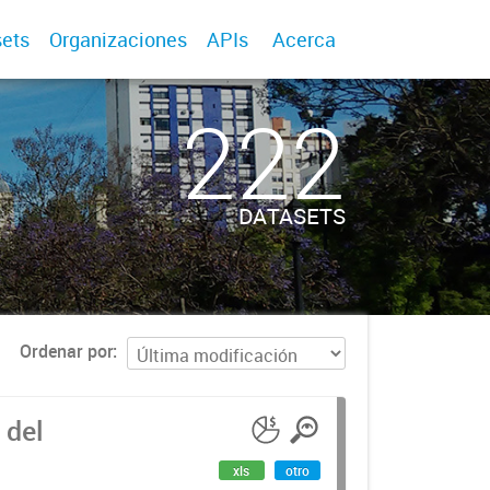
ets
Organizaciones
APIs
Acerca
222
DATASETS
Ordenar por
 del
xls
otro