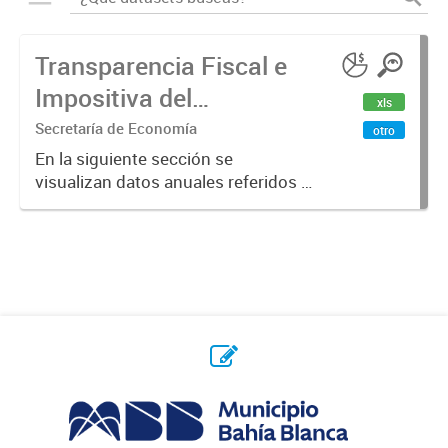
Transparencia Fiscal e
Impositiva del
xls
Municipio. Año 2023
Secretaría de Economía
otro
En la siguiente sección se
visualizan datos anuales referidos a
la transparencia fiscal e impositiva
del Municipio en el año 2023.