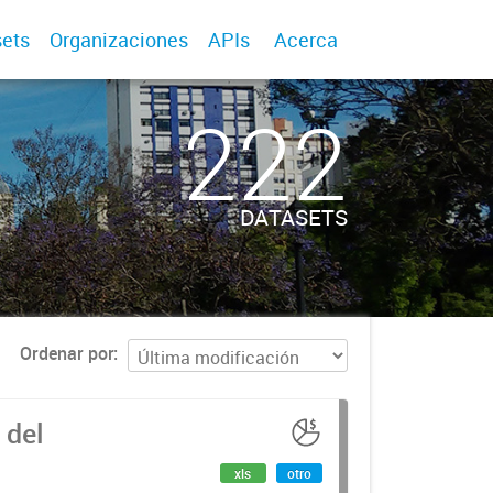
ets
Organizaciones
APIs
Acerca
222
DATASETS
Ordenar por
 del
xls
otro