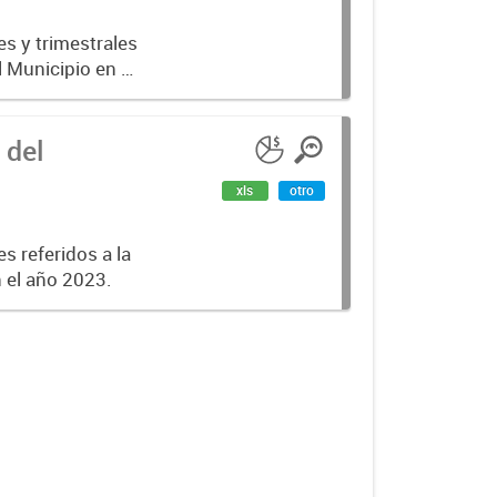
es y trimestrales
l Municipio en el
 del
xls
otro
s referidos a la
n el año 2023.