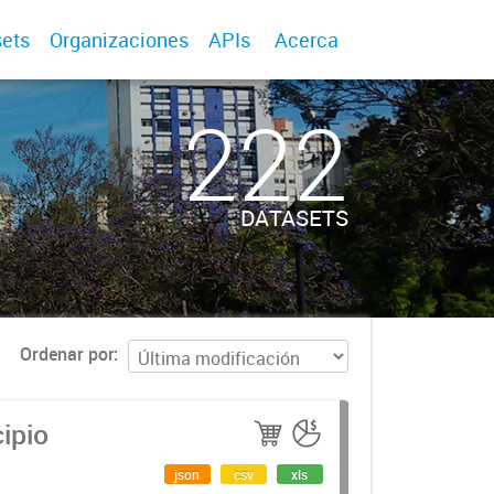
ets
Organizaciones
APIs
Acerca
222
DATASETS
Ordenar por
ipio
json
csv
xls