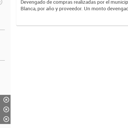
Devengado de compras realizadas por el municip
Blanca, por año y proveedor. Un monto devengado es una
cantidad de dinero que se compromete, luego de
contrato / orden de...