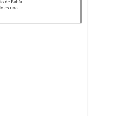
io de Bahía
 emitido un