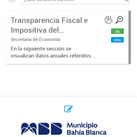
Transparencia Fiscal e
Impositiva del
xls
Municipio. Año 2023
Secretaría de Economía
otro
En la siguiente sección se
visualizan datos anuales referidos a
la transparencia fiscal e impositiva
del Municipio en el año 2023.