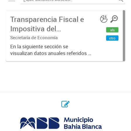
Transparencia Fiscal e
Impositiva del
xls
Municipio. Año 2023
Secretaría de Economía
otro
En la siguiente sección se
visualizan datos anuales referidos a
la transparencia fiscal e impositiva
del Municipio en el año 2023.